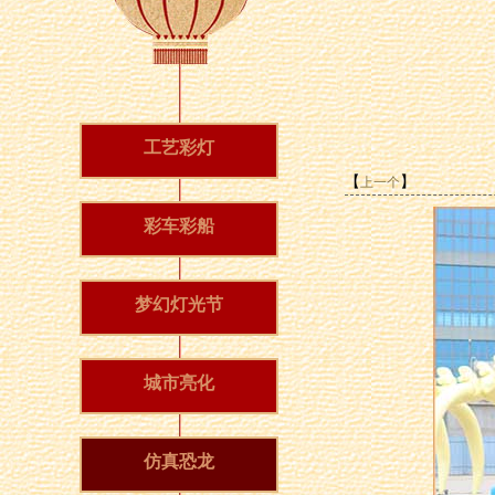
工艺彩灯
【
】
上一个
彩车彩船
梦幻灯光节
城市亮化
仿真恐龙