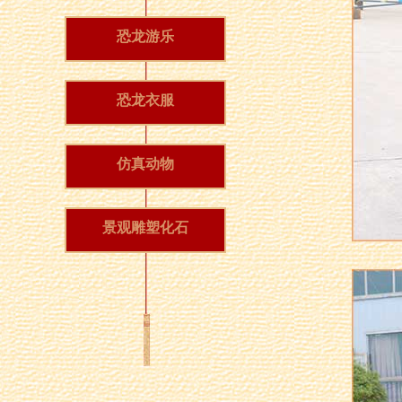
恐龙游乐
恐龙衣服
仿真动物
景观雕塑化石