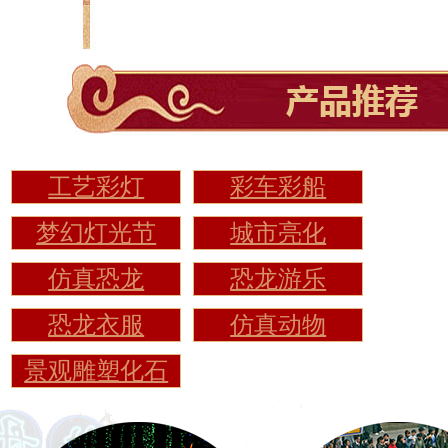
工艺彩灯
彩车彩船
梦幻灯光节
城市亮化
仿真恐龙
恐龙游乐
恐龙衣服
仿真动物
景观雕塑化石